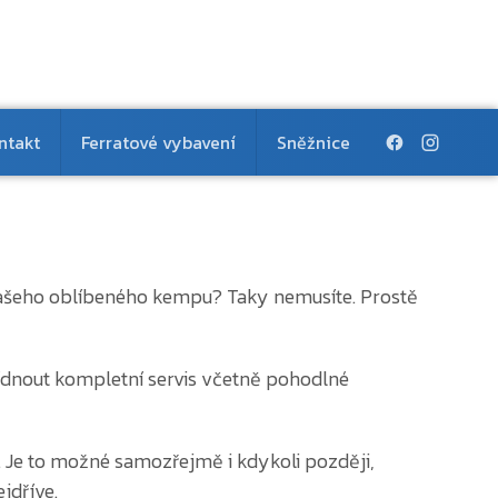
ntakt
Ferratové vybavení
Sněžnice
 Vašeho oblíbeného kempu? Taky nemusíte. Prostě
ídnout kompletní servis včetně pohodlné
. Je to možné samozřejmě i kdykoli později,
jdříve.