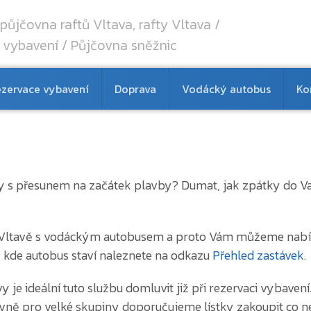
půjčovna raftů Vltava, rafty Vltava /
 vybavení / Půjčovna sněžnic
zervace vybavení
Doprava
Vodácký autobus
Ko
vry s přesunem na začátek plavby? Dumat, jak zpátky do
 na Vltavě s vodáckým autobusem a proto Vám můžeme nab
 kde autobus staví naleznete na odkazu
Přehled zastávek
.
je ideální tuto službu domluvit již při rezervaci vybavení
avně pro velké skupiny doporučujeme lístky zakoupit co ne