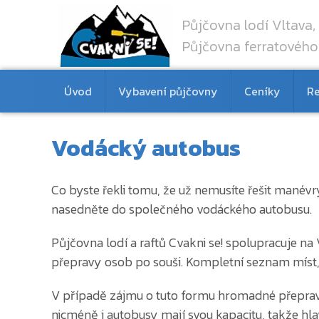
Půjčovna lodí Vltava, 
Půjčovna ferratového
Úvod
Vybavení půjčovny
Ceníky
Re
Vodácký autobus
Co byste řekli tomu, že už nemusíte řešit mané
nasedněte do společného vodáckého autobusu.
Půjčovna lodí a raftů Cvakni se! spolupracuje
přepravy osob po souši. Kompletní seznam míst,
V případě zájmu o tuto formu hromadné přepravy 
nicméně i autobusy mají svou kapacitu, takže hl