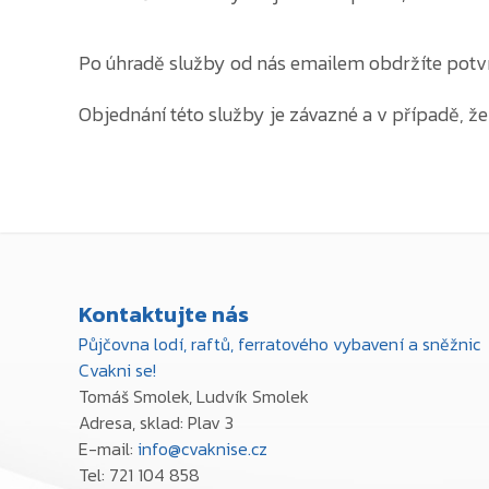
Po úhradě služby od nás emailem obdržíte potvr
Objednání této služby je závazné a v případě, ž
Kontaktujte nás
Půjčovna lodí, raftů, ferratového vybavení a sněžnic
Cvakni se!
Tomáš Smolek, Ludvík Smolek
Adresa, sklad: Plav 3
E-mail:
info@cvaknise.cz
Tel: 721 104 858